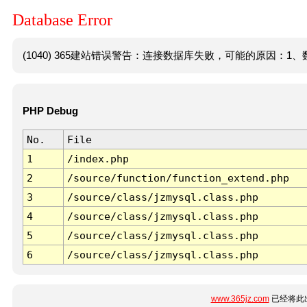
Database Error
(1040) 365建站错误警告：连接数据库失败，可能的原因：1、数
PHP Debug
No.
File
1
/index.php
2
/source/function/function_extend.php
3
/source/class/jzmysql.class.php
4
/source/class/jzmysql.class.php
5
/source/class/jzmysql.class.php
6
/source/class/jzmysql.class.php
www.365jz.com
已经将此