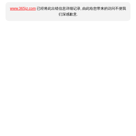
www.365jz.com
已经将此出错信息详细记录, 由此给您带来的访问不便我
们深感歉意.