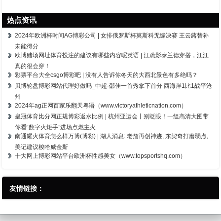
热点资讯
2024年欧洲杯时间AG博彩公司 | 女排俄罗斯杯莫斯科无缘决赛 王云蕗替补
未能得分
欧博赌场网址体育投注的建议有哪些内容呢英语 | 江疏影泰兰德穿搭，江江
真的很会穿！
彩票平台大全csgo博彩吧 | 没有人告诉你冬天的大西北景色有多绝吗？
贝博轮盘博彩网站代理好做吗_中超-邵佳一首秀拿下首分 西海岸1比1战平沧
州
2024年ag正网百家乐翻天粤语（www.victoryathleticnation.com）
皇冠体育比分网正规博彩返水比例 | 杭州亚运会丨别眨眼！一组高清大图带
你看“数字火炬手”进场点燃主火
南通耀火体育怎么样万博(博彩) | 湖人消息: 老詹再创神迹, 东契奇打磨弱点,
美记建议梭哈威金斯
十大网上博彩网站平台欧洲杯性感美女（www.topsportshq.com）
友情链接：