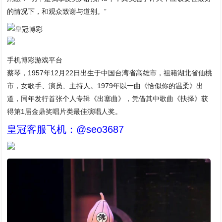
的情况下，和观众致谢与道别。”
手机博彩游戏平台
蔡琴，1957年12月22日出生于中国台湾省高雄市，祖籍湖北省仙桃
市，女歌手、演员、主持人。1979年以一曲《恰似你的温柔》出
道，同年发行首张个人专辑《出塞曲》，凭借其中歌曲《抉择》获
得第1届金鼎奖唱片类最佳演唱人奖。
皇冠客服飞机：@seo3687