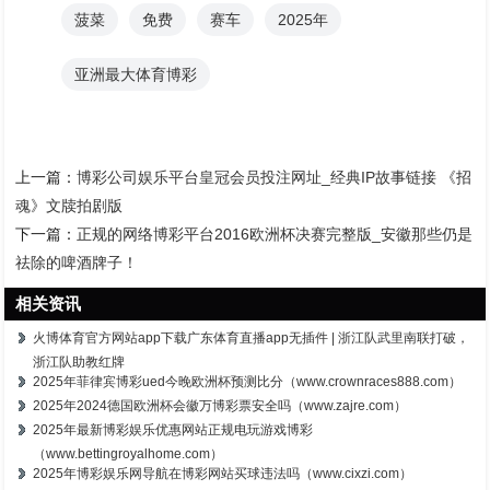
菠菜
免费
赛车
2025年
亚洲最大体育博彩
上一篇：
博彩公司娱乐平台皇冠会员投注网址_经典IP故事链接 《招
魂》文牍拍剧版
下一篇：
正规的网络博彩平台2016欧洲杯决赛完整版_安徽那些仍是
祛除的啤酒牌子！
相关资讯
火博体育官方网站app下载广东体育直播app无插件 | 浙江队武里南联打破，
浙江队助教红牌
2025年菲律宾博彩ued今晚欧洲杯预测比分（www.crownraces888.com）
2025年2024德国欧洲杯会徽万博彩票安全吗（www.zajre.com）
2025年最新博彩娱乐优惠网站正规电玩游戏博彩
（www.bettingroyalhome.com）
2025年博彩娱乐网导航在博彩网站买球违法吗（www.cixzi.com）