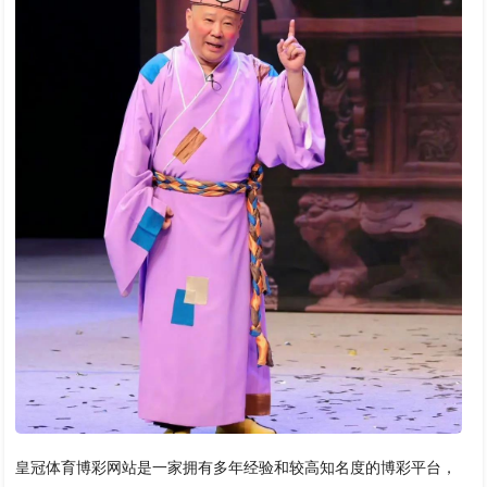
皇冠体育博彩网站是一家拥有多年经验和较高知名度的博彩平台，